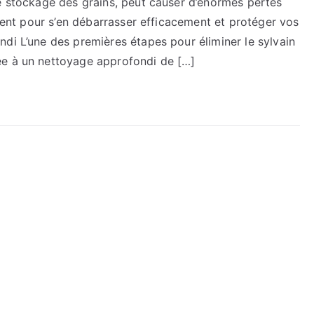
le stockage des grains, peut causer d’énormes pertes
stent pour s’en débarrasser efficacement et protéger vos
di L’une des premières étapes pour éliminer le sylvain
ée à un nettoyage approfondi de […]