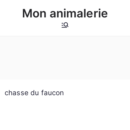
Aller
Mon animalerie
au
contenu
chasse du faucon