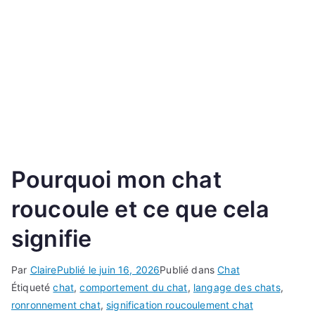
Pourquoi mon chat
roucoule et ce que cela
signifie
Par
Claire
Publié le
juin 16, 2026
Publié dans
Chat
Étiqueté
chat
,
comportement du chat
,
langage des chats
,
ronronnement chat
,
signification roucoulement chat